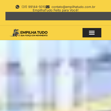
(31) 99144-5010
contato@empilhatudo.com.br
EmpilhaTudo Feito para Você!