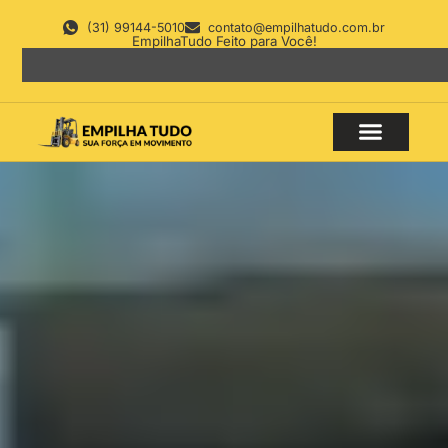
(31) 99144-5010
contato@empilhatudo.com.br
EmpilhaTudo Feito para Você!