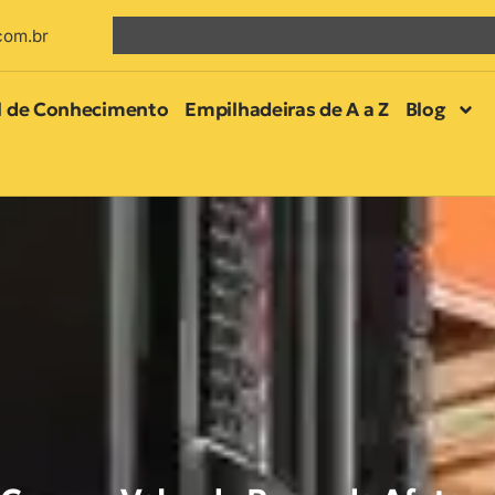
com.br
l de Conhecimento
Empilhadeiras de A a Z
Blog