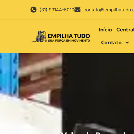
(31) 99144-5010
contato@empilhatudo.
Início
Centra
Contato