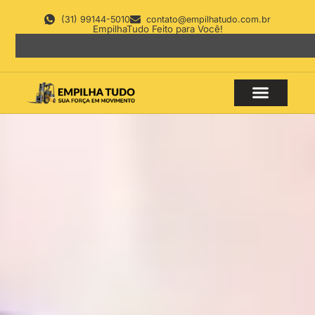
(31) 99144-5010
contato@empilhatudo.com.br
EmpilhaTudo Feito para Você!